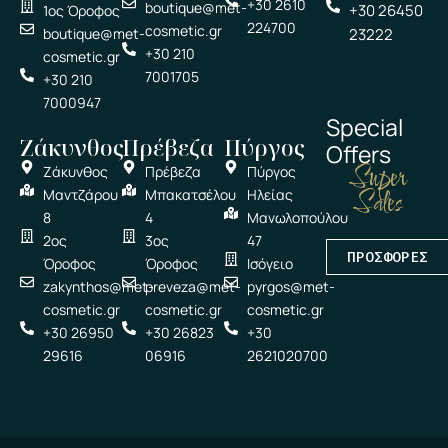
+30 2610
boutique@met-
+30 26450
1ος Όροφος
224700
cosmetic.gr
boutique@met-
23222
+30 210
cosmetic.gr
7001705
+30 210
7000947
Special
Ζάκυνθος
Πρέβεζα
Πύργος
Offers
Super
Ζάκυνθος
Πρέβεζα
Πύργος
Sales
Μαντζάρου
Μπακατσέλου
Ηλείας
8
4
Μανωλοπούλου
2ος
3ος
47
ΠΡΟΣΦΟΡΕΣ
Όροφος
Όροφος
Ισόγειο
zakynthos@met-
preveza@met-
pyrgos@met-
cosmetic.gr
cosmetic.gr
cosmetic.gr
+30 26950
+30 26823
+30
29616
06916
2621020700