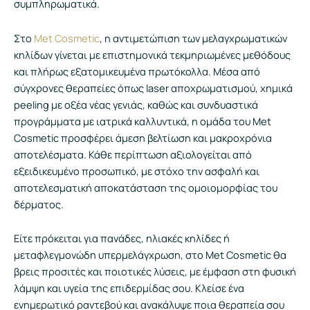
συμπληρωματικά.
Στο
Met Cosmetic
, η αντιμετώπιση των μελαγχρωματικών
κηλίδων γίνεται με επιστημονικά τεκμηριωμένες μεθόδους
και πλήρως εξατομικευμένα πρωτόκολλα. Μέσα από
σύγχρονες θεραπείες όπως laser αποχρωματισμού, χημικά
peeling με οξέα νέας γενιάς, καθώς και συνδυαστικά
προγράμματα με ιατρικά καλλυντικά, η ομάδα του Met
Cosmetic προσφέρει άμεση βελτίωση και μακροχρόνια
αποτελέσματα. Κάθε περίπτωση αξιολογείται από
εξειδικευμένο προσωπικό, με στόχο την ασφαλή και
αποτελεσματική αποκατάσταση της ομοιομορφίας του
δέρματος.
Είτε πρόκειται για πανάδες, ηλιακές κηλίδες ή
μεταφλεγμονώδη υπερμελάγχρωση, στο Met Cosmetic θα
βρεις προσιτές και ποιοτικές λύσεις, με έμφαση στη φυσική
λάμψη και υγεία της επιδερμίδας σου. Κλείσε ένα
ενημερωτικό ραντεβού και ανακάλυψε ποια θεραπεία σου