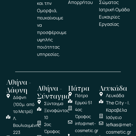
Απορρήτου
Σώματος
και την
Ιατρική Ομάδα
Ομορφιά,
Ευκαιρίες
πευχαίνουμε
Εργασίας
να
προσφέρουμε
υψηλής
ποιότητας
υπηρεσίες.
Αθήνα -
Αθήνα -
Πάτρα
Λευκάδα
Δάφνη
Σύνταγμα
Λευκάδα
Πάτρα
Δάφνη
Ερμού 51
The City - Ι.
Σύνταγμα
(100μ. από
4ος
Καραβέλα
Ξενοφώντος
το Μετρό)
Όροφος
Ισόγειο
10
Λ.
info@met-
2ος
lefkas@met-
Βουλιαγμένης
cosmetic.gr
Όροφος
cosmetic.gr
223