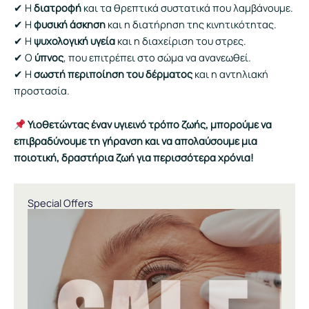
✔ Η
διατροφή
και τα θρεπτικά συστατικά που λαμβάνουμε.
✔ Η
φυσική άσκηση
και η διατήρηση της κινητικότητας.
✔ Η
ψυχολογική υγεία
και η διαχείριση του στρες.
✔ Ο
ύπνος
, που επιτρέπει στο σώμα να ανανεωθεί.
✔ Η
σωστή περιποίηση του δέρματος
και η αντηλιακή
προστασία.
Υιοθετώντας έναν υγιεινό τρόπο ζωής, μπορούμε να
επιβραδύνουμε τη γήρανση και να απολαύσουμε μια
ποιοτική, δραστήρια ζωή για περισσότερα χρόνια!
Special Offers
Original
Η
price
τρέχουσα
was:
τιμή
130,00 €.
είναι:
49,00 €.