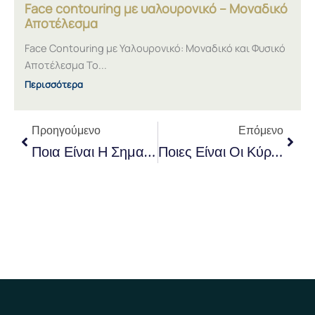
Face contouring με υαλουρονικό – Μοναδικό
Αποτέλεσμα
Face Contouring με Υαλουρονικό: Μοναδικό και Φυσικό
Αποτέλεσμα Το...
Περισσότερα
Prev
Next
Προηγούμενο
Επόμενο
Ποια Είναι Η Σημασία Της Αντιγήρανσης Στην Καθημερινή Ζωή;
Ποιες Είναι Οι Κύριες Μέθοδοι Αντιγήρανσης;