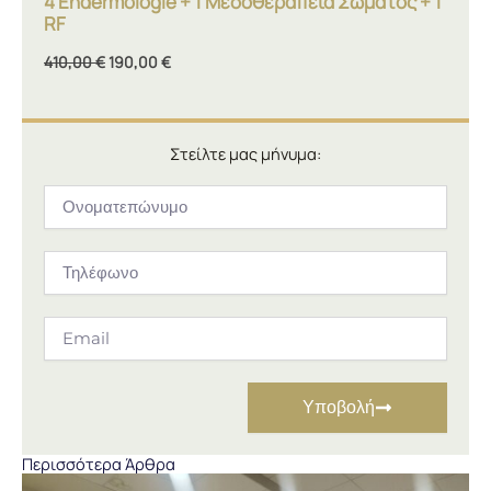
4 Endermologie + 1 Μεσοθεραπεία Σώματος + 1
RF
410,00
€
190,00
€
Στείλτε μας μήνυμα:
Ονοματεπώνυμο
Τηλέφωνο
Email
Υποβολή
Περισσότερα Άρθρα