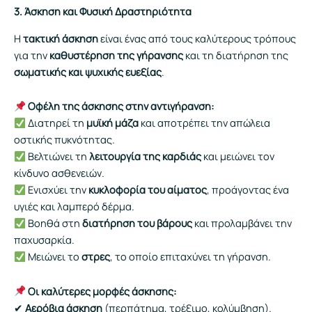
3. Άσκηση και Φυσική Δραστηριότητα
Η
τακτική άσκηση
είναι ένας από τους καλύτερους τρόπους
για την
καθυστέρηση της γήρανσης
και τη διατήρηση της
σωματικής και ψυχικής ευεξίας
.
Οφέλη της άσκησης στην αντιγήρανση:
Διατηρεί τη
μυϊκή μάζα
και αποτρέπει την απώλεια
οστικής πυκνότητας.
Βελτιώνει τη
λειτουργία της καρδιάς
και μειώνει τον
κίνδυνο ασθενειών.
Ενισχύει την
κυκλοφορία του αίματος
, προάγοντας ένα
υγιές και λαμπερό δέρμα.
Βοηθά στη
διατήρηση του βάρους
και προλαμβάνει την
παχυσαρκία.
Μειώνει το
στρες
, το οποίο επιταχύνει τη γήρανση.
Οι καλύτερες μορφές άσκησης:
✔
Αερόβια άσκηση
(περπάτημα, τρέξιμο, κολύμβηση).