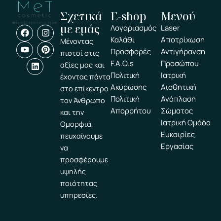
Σχετικά
E-shop
Μενού
με εμάς
F
Y
L
I
P
Λογαριασμός
Laser
a
o
i
n
i
Καλάθι
Αποτρίχωση
Μένοντας
c
u
n
s
n
Προσφορές
Αντιγήρανση
e
t
k
t
t
πιστοί στις
b
u
e
a
e
F.A.Q.s
Προσώπου
αξίες μας και
o
b
d
g
r
Πολιτική
Ιατρική
έχοντας πάντα
o
e
i
r
e
k
n
a
s
Ακύρωσης
Αισθητική
στο επίκεντρο
m
t
Πολιτική
Ανάπλαση
τον Άνθρωπο
Απορρήτου
Σώματος
και την
Ιατρική Ομάδα
Ομορφιά,
Ευκαιρίες
πευχαίνουμε
Εργασίας
να
προσφέρουμε
υψηλής
ποιότητας
υπηρεσίες.