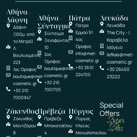
Αθήνα -
Αθήνα -
Πάτρα
Λευκάδα
Δάφνη
Σύνταγμα
Λευκάδα
Πάτρα
Δάφνη
Ερμού 51
The City - Ι.
Σύνταγμα
(100μ. από
4ος
Καραβέλα
Ξενοφώντος
το Μετρό)
Όροφος
Ισόγειο
10
Λ.
info@met-
2ος
lefkas@met-
Βουλιαγμένης
cosmetic.gr
Όροφος
cosmetic.gr
223
+30 2610
boutique@met-
+30 26450
1ος Όροφος
224700
cosmetic.gr
boutique@met-
23222
+30 210
cosmetic.gr
7001705
+30 210
7000947
Special
Ζάκυνθος
Πρέβεζα
Πύργος
Offers
Super
Ζάκυνθος
Πρέβεζα
Πύργος
Sales
Μαντζάρου
Μπακατσέλου
Ηλείας
8
4
Μανωλοπούλου