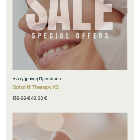
Αντιγήρανση Προσώπου
Botolift Therapy Χ2
130,00
€
49,00
€
Original
Η
price
τρέχουσα
was:
τιμή
120,00 €.
είναι: