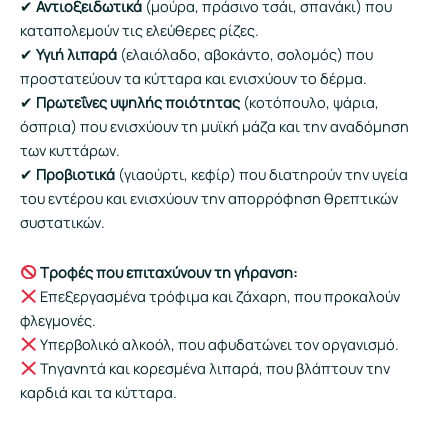
✔
Αντιοξειδωτικά
(μούρα, πράσινο τσάι, σπανάκι) που
καταπολεμούν τις ελεύθερες ρίζες.
✔
Υγιή λιπαρά
(ελαιόλαδο, αβοκάντο, σολομός) που
προστατεύουν τα κύτταρα και ενισχύουν το δέρμα.
✔
Πρωτεΐνες υψηλής ποιότητας
(κοτόπουλο, ψάρια,
όσπρια) που ενισχύουν τη μυϊκή μάζα και την αναδόμηση
των κυττάρων.
✔
Προβιοτικά
(γιαούρτι, κεφίρ) που διατηρούν την υγεία
του εντέρου και ενισχύουν την απορρόφηση θρεπτικών
συστατικών.
Τροφές που επιταχύνουν τη γήρανση:
Επεξεργασμένα τρόφιμα και ζάχαρη, που προκαλούν
φλεγμονές.
Υπερβολικό αλκοόλ, που αφυδατώνει τον οργανισμό.
Τηγανητά και κορεσμένα λιπαρά, που βλάπτουν την
καρδιά και τα κύτταρα.