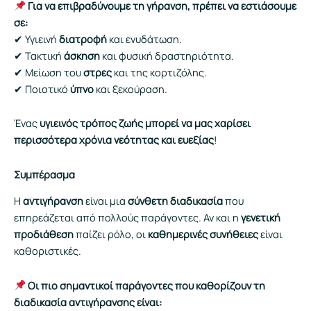
Για να επιβραδύνουμε τη γήρανση, πρέπει να εστιάσουμε
σε:
✔ Υγιεινή
διατροφή
και ενυδάτωση.
✔ Τακτική
άσκηση
και φυσική δραστηριότητα.
✔ Μείωση του
στρες
και της κορτιζόλης.
✔ Ποιοτικό
ύπνο
και ξεκούραση.
Ένας
υγιεινός τρόπος ζωής μπορεί να μας χαρίσει
περισσότερα χρόνια νεότητας και ευεξίας
!
Συμπέρασμα
Η
αντιγήρανση
είναι μια
σύνθετη διαδικασία
που
επηρεάζεται από πολλούς παράγοντες. Αν και η
γενετική
προδιάθεση
παίζει ρόλο, οι
καθημερινές συνήθειες
είναι
καθοριστικές.
Οι πιο σημαντικοί παράγοντες που καθορίζουν τη
διαδικασία αντιγήρανσης είναι: