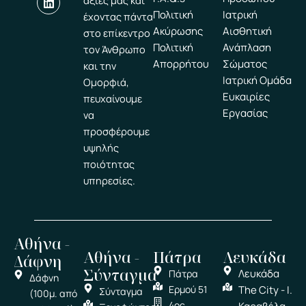
αξίες μας και
o
b
d
g
r
Πολιτική
Ιατρική
έχοντας πάντα
o
e
i
r
e
k
n
a
s
Ακύρωσης
Αισθητική
στο επίκεντρο
m
t
Πολιτική
Ανάπλαση
τον Άνθρωπο
Απορρήτου
Σώματος
και την
Ιατρική Ομάδα
Ομορφιά,
Ευκαιρίες
πευχαίνουμε
Εργασίας
να
προσφέρουμε
υψηλής
ποιότητας
υπηρεσίες.
Αθήνα -
Αθήνα -
Πάτρα
Λευκάδα
Δάφνη
Σύνταγμα
Λευκάδα
Πάτρα
Δάφνη
Ερμού 51
The City - Ι.
Σύνταγμα
(100μ. από
4ος