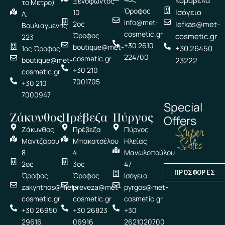
Καραβέλα
Ξενοφώντος
το Μετρό)
Όροφος
Ισόγειο
10
Λ.
info@met-
2ος
lefkas@met-
Βουλιαγμένης
cosmetic.gr
Όροφος
cosmetic.gr
223
+30 2610
boutique@met-
+30 26450
1ος Όροφος
224700
cosmetic.gr
boutique@met-
23222
+30 210
cosmetic.gr
7001705
+30 210
7000947
Special
Ζάκυνθος
Πρέβεζα
Πύργος
Offers
Super
Ζάκυνθος
Πρέβεζα
Πύργος
Sales
Μαντζάρου
Μπακατσέλου
Ηλείας
8
4
Μανωλοπούλου
2ος
3ος
47
ΠΡΟΣΦΟΡΕΣ
Όροφος
Όροφος
Ισόγειο
zakynthos@met-
preveza@met-
pyrgos@met-
cosmetic.gr
cosmetic.gr
cosmetic.gr
+30 26950
+30 26823
+30
29616
06916
2621020700