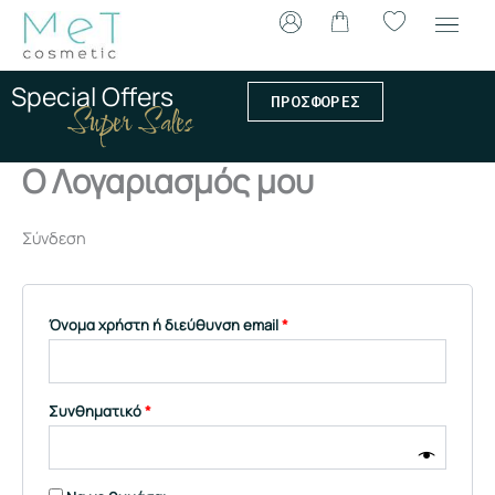
Μετάβαση
Απαιτείται
Απαιτείται
Απαιτείται
Απαιτείται
στο
περιεχόμενο
Special Offers
ΠΡΟΣΦΟΡΕΣ
Super Sales
Ο Λογαριασμός μου
Σύνδεση
Όνομα χρήστη ή διεύθυνση email
*
Συνθηματικό
*