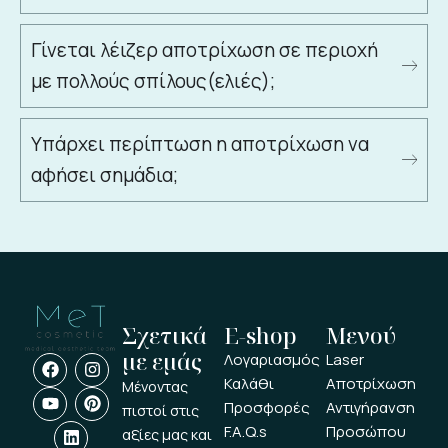
Γίνεται λέιζερ αποτρίχωση σε περιοχή
με πολλούς σπίλους(ελιές);
Υπάρχει περίπτωση η αποτρίχωση να
αφήσει σημάδια;
Σχετικά
E-shop
Μενού
με εμάς
F
Y
L
I
P
Λογαριασμός
Laser
a
o
i
n
i
Καλάθι
Αποτρίχωση
Μένοντας
c
u
n
s
n
Προσφορές
Αντιγήρανση
e
t
k
t
t
πιστοί στις
b
u
e
a
e
F.A.Q.s
Προσώπου
αξίες μας και
o
b
d
g
r