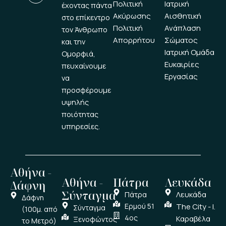
Πολιτική
Ιατρική
έχοντας πάντα
o
e
i
r
e
k
n
a
s
Ακύρωσης
Αισθητική
στο επίκεντρο
m
t
Πολιτική
Ανάπλαση
τον Άνθρωπο
Απορρήτου
Σώματος
και την
Ιατρική Ομάδα
Ομορφιά,
Ευκαιρίες
πευχαίνουμε
Εργασίας
να
προσφέρουμε
υψηλής
ποιότητας
υπηρεσίες.
Αθήνα -
Αθήνα -
Πάτρα
Λευκάδα
Δάφνη
Σύνταγμα
Λευκάδα
Πάτρα
Δάφνη
Ερμού 51
The City - Ι.
Σύνταγμα
(100μ. από
4ος
Καραβέλα
Ξενοφώντος
το Μετρό)