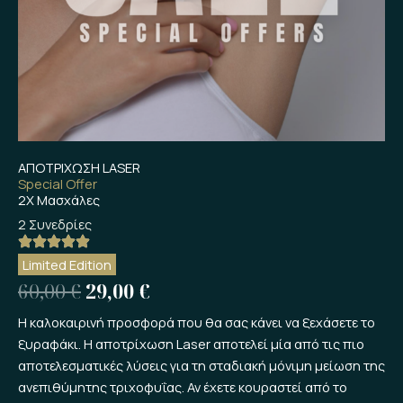
ΑΠΟΤΡΙΧΩΣΗ LASER
Special Offer
2Χ Μασχάλες
2 Συνεδρίες
Limited Edition
Original
Η
60,00
€
29,00
€
price
τρέχουσα
Η καλοκαιρινή προσφορά που θα σας κάνει να ξεχάσετε το
ξυραφάκι. Η αποτρίχωση Laser αποτελεί μία από τις πιο
was:
τιμή
αποτελεσματικές λύσεις για τη σταδιακή μόνιμη μείωση της
60,00 €.
είναι:
ανεπιθύμητης τριχοφυΐας. Αν έχετε κουραστεί από το