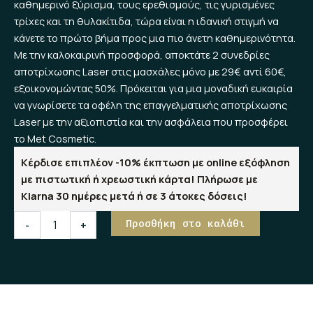
καθημερινό ξύρισμα, τους ερεθισμούς, τις γυρισμένες
29,00 €.
τρίχες και τη θυλακίτιδα, τώρα είναι η ιδανική στιγμή να
κάνετε το πρώτο βήμα προς μια πιο άνετη καθημερινότητα.
Με την καλοκαιρινή προσφορά, αποκτάτε 2 συνεδρίες
αποτρίχωσης Laser στις μασχάλες μόνο με 29€ αντί 60€,
εξοικονομώντας 50%. Πρόκειται για μια μοναδική ευκαιρία
να γνωρίσετε τα οφέλη της επαγγελματικής αποτρίχωσης
Laser με την αξιοπιστία και την ασφάλεια που προσφέρει
το Met Cosmetic.
Κέρδισε επιπλέον -10% έκπτωση με online εξόφληση
με πιστωτική ή χρεωστική κάρτα! Πλήρωσε με
Klarna 30 ημέρες μετά ή σε 3 άτοκες δόσεις!
2Χ
Προσθήκη στο καλάθι
-
+
Μασχάλες
ποσότητα