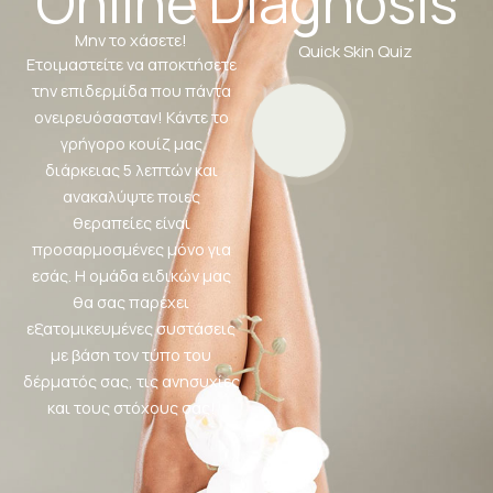
Online Diagnosis
Μην το χάσετε!
Quick Skin Quiz
Ετοιμαστείτε να αποκτήσετε
την επιδερμίδα που πάντα
ονειρευόσασταν! Κάντε το
γρήγορο κουίζ μας
διάρκειας 5 λεπτών και
ανακαλύψτε ποιες
θεραπείες είναι
προσαρμοσμένες μόνο για
εσάς. Η ομάδα ειδικών μας
θα σας παρέχει
εξατομικευμένες συστάσεις
με βάση τον τύπο του
δέρματός σας, τις ανησυχίες
και τους στόχους σας!