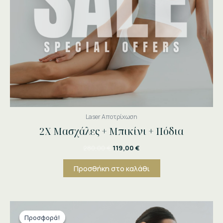
Laser Αποτρίχωση
2Χ Μασχάλες + Μπικίνι + Πόδια
280,00
€
119,00
€
Προσθήκη στο καλάθι
Original
Η
price
τρέχουσα
Προσφορά!
Προσφορά!
was:
τιμή