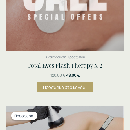
Αντιγήρανση Προσώπου
Total Eyes Flash Therapy Χ 2
120,00
€
49,00
€
Προσθήκη στο καλάθι
Original
Η
price
τρέχουσα
Προσφορά!
Προσφορά!
was:
τιμή
410,00 €.
είναι:
190,00 €.