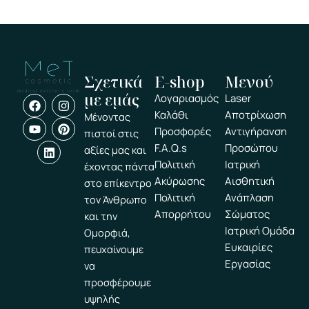
Σχετικά
E-shop
Μενού
με εμάς
F
Y
L
I
P
Λογαριασμός
Laser
a
o
i
n
i
Καλάθι
Αποτρίχωση
Μένοντας
c
u
n
s
n
Προσφορές
Αντιγήρανση
e
t
k
t
t
πιστοί στις
b
u
e
a
e
F.A.Q.s
Προσώπου
αξίες μας και
o
b
d
g
r
Πολιτική
Ιατρική
έχοντας πάντα
o
e
i
r
e
k
n
a
s
Ακύρωσης
Αισθητική
στο επίκεντρο
m
t
Πολιτική
Ανάπλαση
τον Άνθρωπο
Απορρήτου
Σώματος
και την
Ιατρική Ομάδα
Ομορφιά,
Ευκαιρίες
πευχαίνουμε
Εργασίας
να
προσφέρουμε
υψηλής