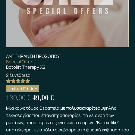
ΑΝΤΙΓΗΡΑΝΣΗ ΠΡΟΣΩΠΟΥ
Special Offer
Botolift Therapy Χ2
2 Συνεδρίες
Limited Edition
Original
Η
130,00
€
49,00
€
price
τρέχουσα
Μια καινοτόμος θεραπεία
με πολυσακχαρίτες
υψηλής
τεχνολογίας που επαναπροσδιορίζει τη λείανση των
was:
τιμή
ρυτίδων, προσφέροντας ένα εκλεπτυσμένο “Botox-like”
130,00 €.
είναι:
αποτέλεσμα, με απόλυτο σεβασμό στη φυσική έκφραση του