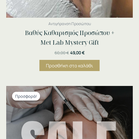
Αντιγήρανση Προσώπου
Βαθύς Καθαρισμός Προσώπου +
Met Lab Mystery Gift
60,00
€
49,00
€
Προσθήκη στο καλάθι
Original
Η
price
τρέχουσα
Προσφορά!
Προσφορά!
was:
τιμή
140,00 €.
είναι:
69,00 €.