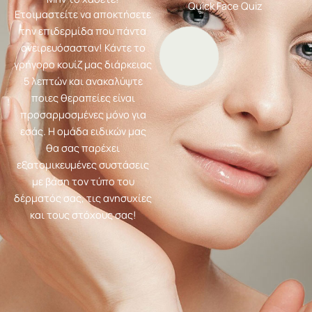
Quick Face Quiz
Ετοιμαστείτε να αποκτήσετε
την επιδερμίδα που πάντα
ονειρευόσασταν! Κάντε το
γρήγορο κουίζ μας διάρκειας
5 λεπτών και ανακαλύψτε
ποιες θεραπείες είναι
προσαρμοσμένες μόνο για
εσάς. Η ομάδα ειδικών μας
θα σας παρέχει
εξατομικευμένες συστάσεις
με βάση τον τύπο του
δέρματός σας, τις ανησυχίες
και τους στόχους σας!