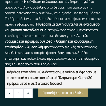
προσώπου. Η σύνθεση πολυσακχαριτών δημιουργεί ένα
49,00 €.
αόρατο «φιλμ» σύσφιξης στο δέρμα, που μιμείται την
ορατή λείανσης των ρυτίδων, χωρίς ενέσιμες παρεμβάσεις.
Το δέρμα δείχνει πιο λείο, ξεκούραστο και φωτεινό από την
πρώτη εφαρμογή.
Η θεραπεία αυτή συντελεί σε ένα άμεσο
και φυσικό αποτέλεσμα
, διατηρώντας την αυθεντικότητα
της έκφρασης του προσώπου. Ιδανική για: •
Λεπτές
γραμμές και πρώιμες ρυτίδες
•
Θαμπή και κουρασμένη
επιδερμίδα
•
Άμεση λάμψη
πριν από ειδικές περιστάσεις
Αφεθείτε σε μια εμπειρία φροντίδας που συνδυάζει
επιστήμη και πολυτέλεια, προσφέροντας στην επιδερμίδα
σας την προσοχή που της αξίζει.
Κέρδισε επιπλέον -10% έκπτωση με online εξόφληση με
πιστωτική ή χρεωστική κάρτα! Πλήρωσε με Klarna 30
ημέρες μετά ή σε 3 άτοκες δόσεις!
Botolift
Προσθήκη στο καλάθι
-
+
Therapy
Χ2
ποσότητα