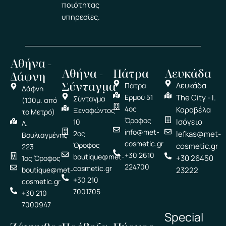
ποιότητας
υπηρεσίες.
Αθήνα -
Αθήνα -
Πάτρα
Λευκάδα
Δάφνη
Σύνταγμα
Λευκάδα
Πάτρα
Δάφνη
Ερμού 51
The City - Ι.
Σύνταγμα
(100μ. από
4ος
Καραβέλα
Ξενοφώντος
το Μετρό)
Όροφος
Ισόγειο
10
Λ.
info@met-
2ος
lefkas@met-
Βουλιαγμένης
cosmetic.gr
Όροφος
cosmetic.gr
223
+30 2610
boutique@met-
+30 26450
1ος Όροφος
224700
cosmetic.gr
boutique@met-
23222
+30 210
cosmetic.gr
7001705
+30 210
7000947
Special