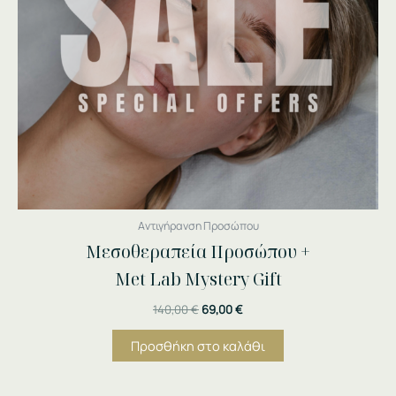
Αντιγήρανση Προσώπου
Μεσοθεραπεία Προσώπου +
Met Lab Mystery Gift
140,00
€
69,00
€
Προσθήκη στο καλάθι