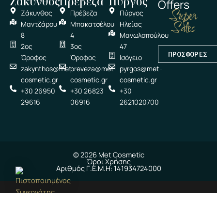
Ζάκυνθος
Πρέβεζα
Πύργος
Offers
Super
Ζάκυνθος
Πρέβεζα
Πύργος
Sales
Μαντζάρου
Μπακατσέλου
Ηλείας
8
4
Μανωλοπούλου
2ος
3ος
47
ΠΡΟΣΦΟΡΕΣ
Όροφος
Όροφος
Ισόγειο
zakynthos@met-
preveza@met-
pyrgos@met-
cosmetic.gr
cosmetic.gr
cosmetic.gr
+30 26950
+30 26823
+30
29616
06916
2621020700
© 2026 Met Cosmetic
Όροι Χρήσης
Αριθμός Γ.Ε.Μ.Η: 141934724000
ΠΙΣΤΟΠΟΙΗΜΈΝΟΣ ΣΥΝΕΡΓΆΤΗΣ
Seal of Excellence